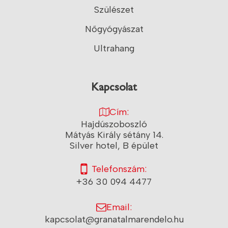
Szülészet
Nőgyógyászat
Ultrahang
Kapcsolat
Cím:
Hajdúszoboszló
Mátyás Király sétány 14.
Silver hotel, B épület
Telefonszám:
+36 30 094 4477
Email:
kapcsolat@granatalmarendelo.hu