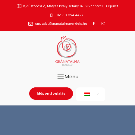
Hajdúszoboszló, Mátyás király sétány 14. Silver hotel, B épület
+36 30 094 4477
kapcsolat@granatalmarendelo.hu
Menü
Időpontfoglalás