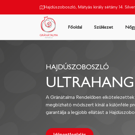
Hajdúszoboszló, Mátyás király sétány 14. Silver
Főoldal
Szülészet
Nőgy
gyászat
Ultrahang
Áraink
Rendelőnk
Kapcsola
HAJDÚSZOBOSZLÓ
ULTRAHANG
A Gránátalma Rendelőben elkötelezettek 
megbízható módszert kínál a különféle p
garantálja a legjobb ellátást a Hajdúszob
Időpontfoglalás