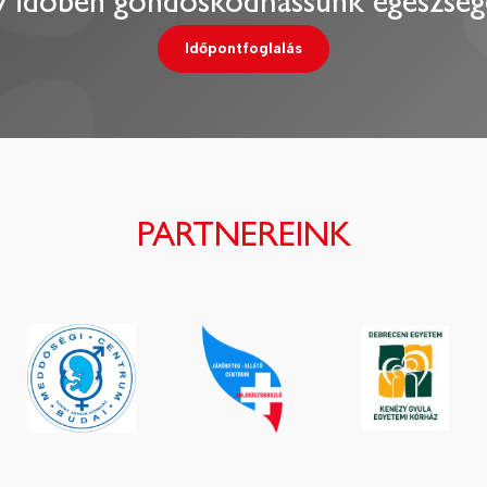
 időben gondoskodhassunk egészség
Időpontfoglalás
PARTNEREINK