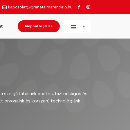
kapcsolat@granatalmarendelo.hu
Időpontfoglalás
at
a szolgáltatásunk pontos, biztonságos és
t orvosaink és korszerű technológiánk