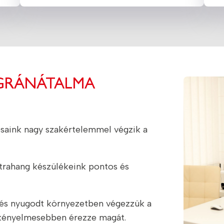
 GRÁNÁTALMA
osaink nagy szakértelemmel végzik a
trahang készülékeink pontos és
 és nyugodt környezetben végezzük a
gkényelmesebben érezze magát.