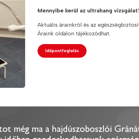
Mennyibe kerül az ultrahang vizsgálat
Aktuális árainkról és az egészségbiztos
Áraink oldalon tájékozódhat.
Időpontfoglalás
ntot még ma a hajdúszoboszlói Gráná