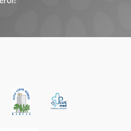
éről!