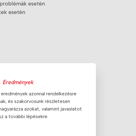
y problémák esetén
tek esetén
.
Eredmények
 eredmények azonnal rendelkezésre
lnak, és szakorvosunk részletesen
magyarázza azokat, valamint javaslatot
sz a további lépésekre.