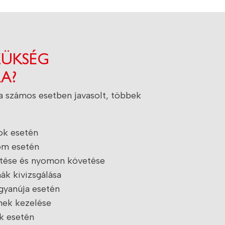
ZÜKSÉG
A?
ka számos esetben javasolt, többek
ok esetén
om esetén
tése és nyomon követése
k kivizsgálása
gyanúja esetén
nek kezelése
ak esetén