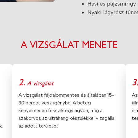
Hasi és pajzsmirig
Nyaki lágyrész tüne
A VIZSGÁLAT MENETE
2.
3
A vizsgálat
s
A vizsgálat fájdalommentes és általában 15-
Az
30 percet vesz igénybe. A beteg
ál
kényelmesen fekszik egy ágyon, míg a
el
szakorvos az ultrahang készülékkel vizsgálja
te
k.
az adott területet.