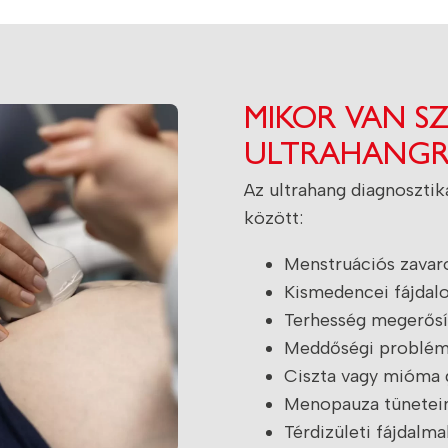
MIKOR VAN S
ULTRAHANGR
Az ultrahang diagnoszti
között:
Menstruációs zavar
Kismedencei fájdal
Terhesség megerősí
Meddőségi problémá
Ciszta vagy mióma 
Menopauza tünetei
Térdizületi fájdalm