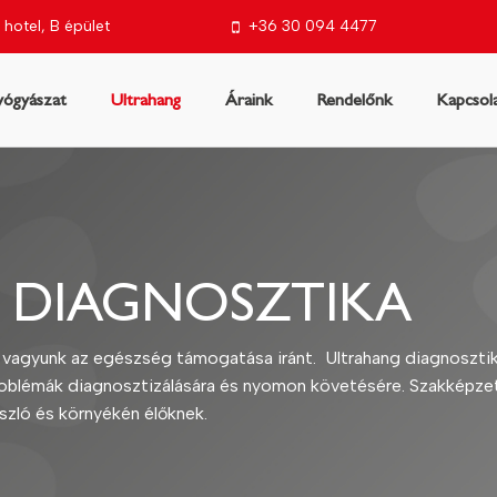
 hotel, B épület
+36 30 094 4477
ógyászat
Ultrahang
Áraink
Rendelőnk
Kapcsol
t
 DIAGNOSZTIKA
vagyunk az egészség támogatása iránt. Ultrahang diagnosztik
roblémák diagnosztizálására és nyomon követésére. Szakképzet
oszló és környékén élőknek.