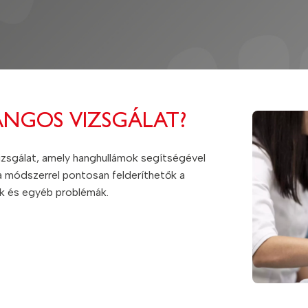
ANGOS VIZSGÁLAT?
izsgálat, amely hanghullámok segítségével
 a módszerrel pontosan felderíthetők a
ok és egyéb problémák.