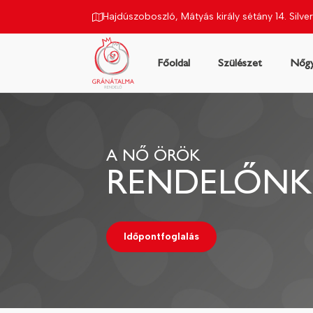
Hajdúszoboszló, Mátyás király sétány 14. Silver
Főoldal
Szülészet
Nőgy
gyászat
Ultrahang
Áraink
Rendelőnk
Kapcsola
A NŐ ÖRÖK
RENDELŐNK
Időpontfoglalás