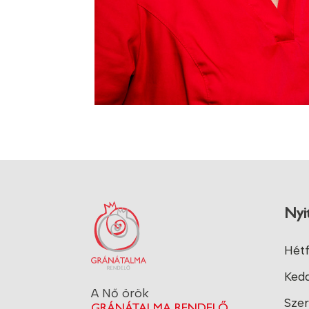
Nyi
Hétf
Kedd
A Nő örök
Szer