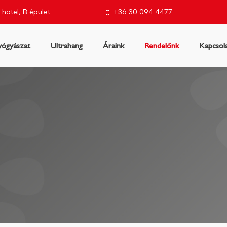
 hotel, B épület
+36 30 094 4477
ógyászat
Ultrahang
Áraink
Rendelőnk
Kapcsol
t