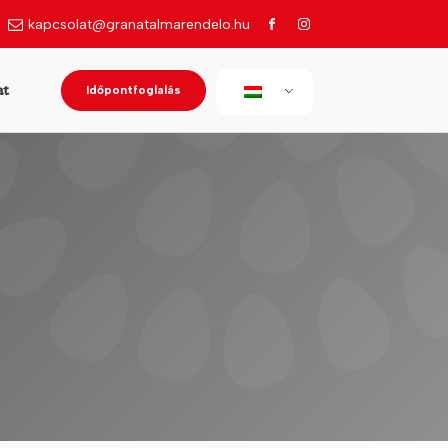
kapcsolat@granatalmarendelo.hu
Időpontfoglalás
at