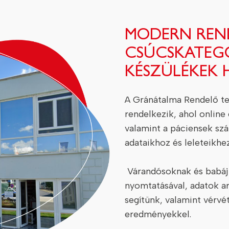
MODERN REN
CSÚCSKATEG
KÉSZÜLÉKEK
A Gránátalma Rendelő te
rendelkezik, ahol online
valamint a páciensek szá
adataikhoz és leleteikhez
Várandósoknak és babáju
nyomtatásával, adatok ar
segítünk, valamint vérvét
eredményekkel.