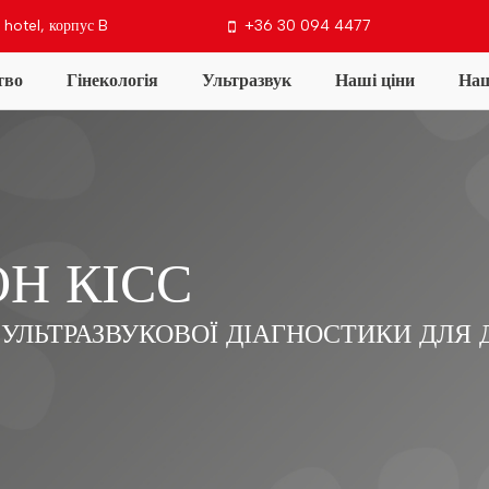
 hotel, корпус B
+36 30 094 4477
тво
Гінекологія
Ультразвук
Наші ціни
Наш
ш офіс
Контакти
Н КІСС
З УЛЬТРАЗВУКОВОЇ ДІАГНОСТИКИ ДЛЯ