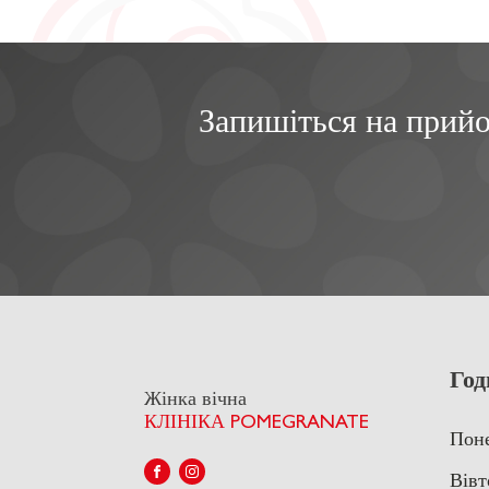
Запишіться на прийо
Год
Жінка вічна
КЛІНІКА POMEGRANATE
Поне
Вівт