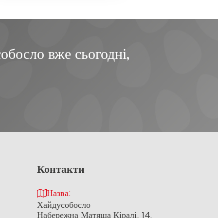
обосло вже сьогодні,
Контакти
Назва:
Хайдусобосло
Набережна Матяша Кіралі, 14.