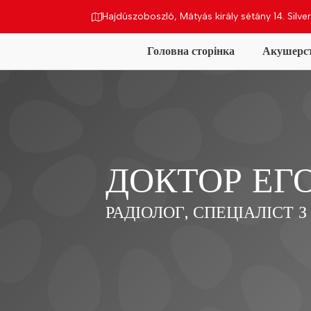
Hajdúszoboszló, Mátyás király sétány 14. Silver
Головна сторінка
Акушерс
тво
Гінекологія
Ультразвук
Наші ціни
На
ДОКТОР ЕГО
РАДІОЛОГ, СПЕЦІАЛІСТ 