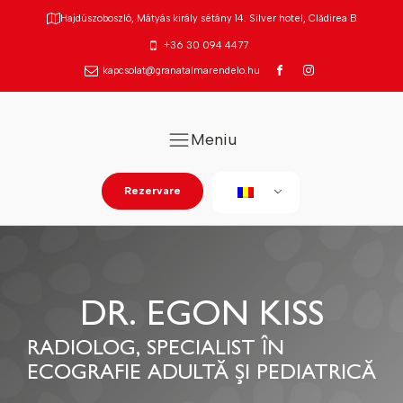
Hajdúszoboszló, Mátyás király sétány 14. Silver hotel, Clădirea B
+36 30 094 4477
kapcsolat@granatalmarendelo.hu
Meniu
Rezervare
DR. EGON KISS
RADIOLOG, SPECIALIST ÎN
ECOGRAFIE ADULTĂ ȘI PEDIATRICĂ