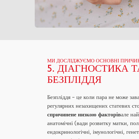
МИ ДОСЛІДЖУЄМО ОСНОВНІ ПРИЧИ
5. ДІАГНОСТИКА 
БЕЗПЛІДДЯ
Безпліддя - це коли пара не може зава
регулярних незахищених статевих ст
спричинене низкою факторів
але на
анатомічні (вади розвитку матки, пол
ендокринологічні, імунологічні, гене