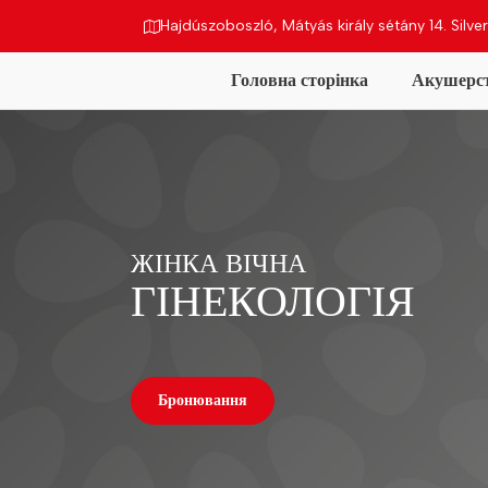
Hajdúszoboszló, Mátyás király sétány 14. Silver
Головна сторінка
Акушерс
тво
Гінекологія
Ультразвук
Наші ціни
На
ЖІНКА ВІЧНА
ГІНЕКОЛОГІЯ
Бронювання
Гінекологічне 