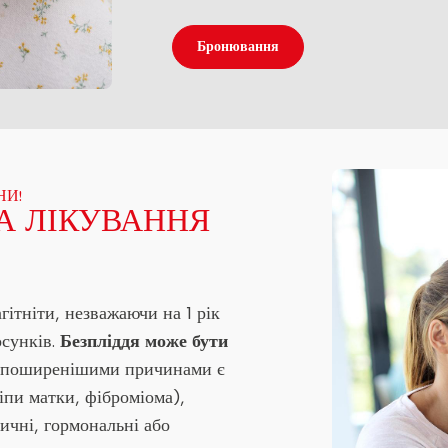
Бронювання
НИ!
ТА ЛІКУВАННЯ
гітніти, незважаючи на 1 рік
осунків.
Безпліддя може бути
йпоширенішими причинами є
іпи матки, фіброміома),
тичні, гормональні або