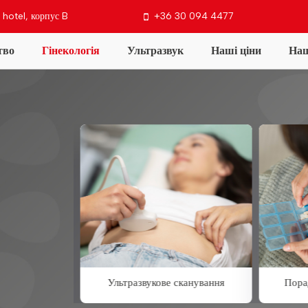
 hotel, корпус B
+36 30 094 4477
тво
Гінекологія
Ультразвук
Наші ціни
Наш
ш офіс
Контакти
обстеження
Ультразвукове сканування
Пора