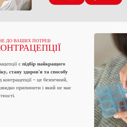
Е ДО ВАШИХ ПОТРЕБ!
КОНТРАЦЕПЦІЇ
рацепції є
підбір найкращого
іку, стану здоров'я та способу
контрацепції - це безпечний,
швидко припинити і який не має
тності.