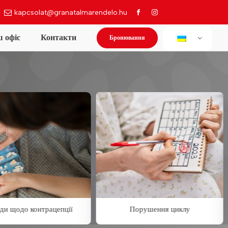
kapcsolat@granatalmarendelo.hu
Бронювання
 офіс
Контакти
ди щодо контрацепції
Порушення циклу