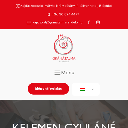
Hajdúszoboszló, Mátyás király sétány 14. Silver hotel, B épület
+36 30 094 4477
kapcsolat@granatalmarendelo.hu
Menü
Időpontfoglalás