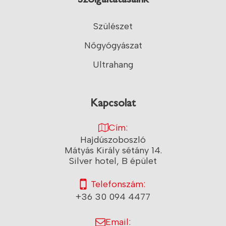
Szolgáltatásaink
Szülészet
Nőgyógyászat
Ultrahang
Kapcsolat
Cím:
Hajdúszoboszló
Mátyás Király sétány 14.
Silver hotel, B épület
Telefonszám:
+36 30 094 4477
Email: