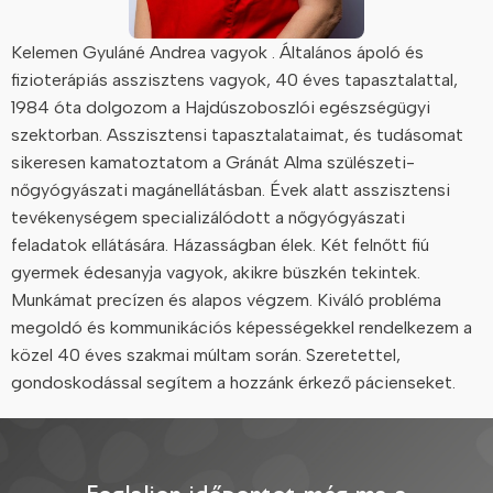
Kelemen Gyuláné Andrea vagyok . Általános ápoló és
fizioterápiás asszisztens vagyok, 40 éves tapasztalattal,
1984 óta dolgozom a Hajdúszoboszlói egészségügyi
szektorban. Asszisztensi tapasztalataimat, és tudásomat
sikeresen kamatoztatom a Gránát Alma szülészeti-
nőgyógyászati magánellátásban. Évek alatt asszisztensi
tevékenységem specializálódott a nőgyógyászati
feladatok ellátására. Házasságban élek. Két felnőtt fiú
gyermek édesanyja vagyok, akikre büszkén tekintek.
Munkámat precízen és alapos végzem. Kiváló probléma
megoldó és kommunikációs képességekkel rendelkezem a
közel 40 éves szakmai múltam során. Szeretettel,
gondoskodással segítem a hozzánk érkező pácienseket.