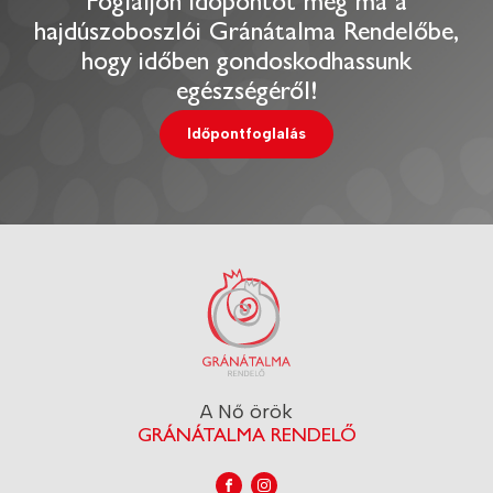
Foglaljon időpontot még ma a
hajdúszoboszlói Gránátalma Rendelőbe,
hogy időben gondoskodhassunk
egészségéről!
Időpontfoglalás
A Nő örök
GRÁNÁTALMA RENDELŐ