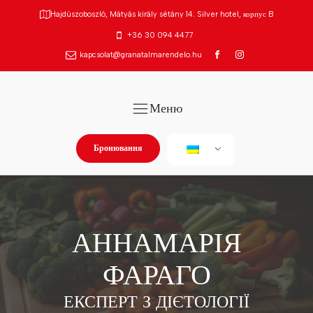
Hajdúszoboszló, Mátyás király sétány 14. Silver hotel, корпус B
+36 30 094 4477
kapcsolat@granatalmarendelo.hu
Меню
Бронювання
АННАМАРІЯ
ФАРАГО
ЕКСПЕРТ З ДІЄТОЛОГІЇ