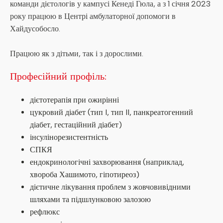
команди дієтологів у кампусі Кенеді Гюла, а з 1 січня 2023
року працюю в Центрі амбулаторної допомоги в
Хайдусобосло.
Працюю як з дітьми, так і з дорослими.
Професійний профіль:
дієтотерапія при ожирінні
цукровий діабет (тип I, тип II, панкреатогенний
діабет, гестаційний діабет)
інсулінорезистентність
СПКЯ
ендокринологічні захворювання (наприклад,
хвороба Хашимото, гіпотиреоз)
дієтичне лікування проблем з жовчовивідними
шляхами та підшлунковою залозою
рефлюкс