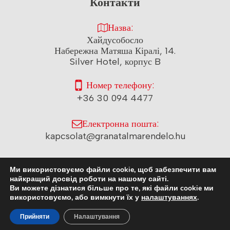
Контакти
Назва:
Хайдусобосло
Набережна Матяша Кіралі, 14.
Silver Hotel, корпус B
Номер телефону:
+36 30 094 4477
Електронна пошта:
kapcsolat@granatalmarendelo.hu
Ми використовуємо файли cookie, щоб забезпечити вам
© 2026 Pomegranate
найкращий досвід роботи на нашому сайті.
Ви можете дізнатися більше про те, які файли cookie ми
Clinic | Всі права захищені.
Повідомлення про конфіденційність
використовуємо, або вимкнути їх у
налаштуваннях
.
Підготовлено
Прийняти
Налаштування