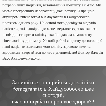
потреб наших пацієнтів, встановлення контакту з сім'єю. Ми
маємо прогресивну лабораторну діагностику. Я працюю
акушером-гінекологом в Амбулаторії в Гайдусобосло
протягом одного року. На основі мого досвіду та відгуків
пацієнток, які з довірою до мене звертаються, я вважаю за
необхідне створити клініку, яка б надавала комплексну
гінекологічну допомогу. У своїй роботі я прагну до того, щоб
наші пацієнти залишали мою клініку задоволеними та
здоровими. Звертайтеся до нас з упевненістю! Доктор Валерія
Васс Акушер-гінеколог
Запишіться на прийом до клініки
Pomegranate в Хайдусобосло вже
сьогодні,
вчасно подбати про своє здоров'я!