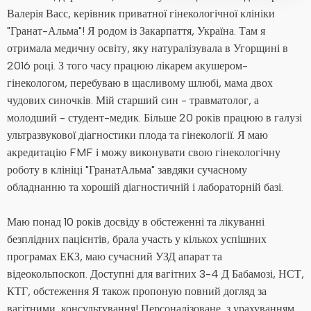
Валерія Васс, керівник приватної гінекологічної клініки
"Гранат-Альма"! Я родом із Закарпаття, Україна. Там я
отримала медичну освіту, яку натуралізувала в Угорщині в
2016 році. З того часу працюю лікарем акушером-
гінекологом, перебуваю в щасливому шлюбі, мама двох
чудових синочків. Мій старший син - травматолог, а
молодший - студент-медик. Більше 20 років працюю в галузі
ультразвукової діагностики плода та гінекології. Я маю
акредитацію FMF і можу виконувати свою гінекологічну
роботу в клініці "ГранатАльма" завдяки сучасному
обладнанню та хорошій діагностичній і лабораторній базі.
Маю понад 10 років досвіду в обстеженні та лікуванні
безплідних пацієнтів, брала участь у кількох успішних
програмах ЕКЗ, маю сучасний УЗД апарат та
відеокольпоскоп. Доступні для вагітних 3-4 Д Бабамозі, НСТ,
КТГ, обстеження Я також пропоную повний догляд за
вагітними, консультування! Персоналізоване, з урахуванням