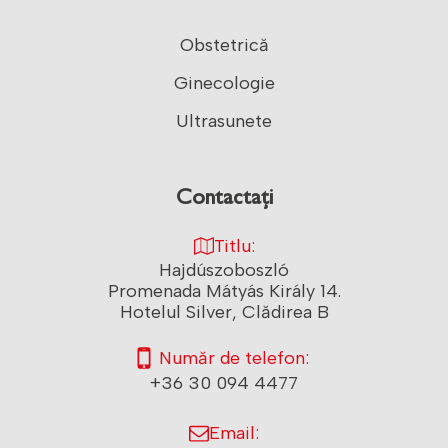
Obstetrică
Ginecologie
Ultrasunete
Contactați
Titlu:
Hajdúszoboszló
Promenada Mátyás Király 14.
Hotelul Silver, Clădirea B
Număr de telefon:
+36 30 094 4477
Email: