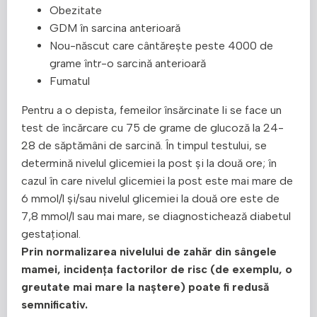
Obezitate
GDM în sarcina anterioară
Nou-născut care cântărește peste 4000 de
grame într-o sarcină anterioară
Fumatul
Pentru a o depista, femeilor însărcinate li se face un
test de încărcare cu 75 de grame de glucoză la 24-
28 de săptămâni de sarcină. În timpul testului, se
determină nivelul glicemiei la post și la două ore; în
cazul în care nivelul glicemiei la post este mai mare de
6 mmol/l și/sau nivelul glicemiei la două ore este de
7,8 mmol/l sau mai mare, se diagnostichează diabetul
gestațional.
Prin normalizarea nivelului de zahăr din sângele
mamei, incidența factorilor de risc (de exemplu, o
greutate mai mare la naștere) poate fi redusă
semnificativ.