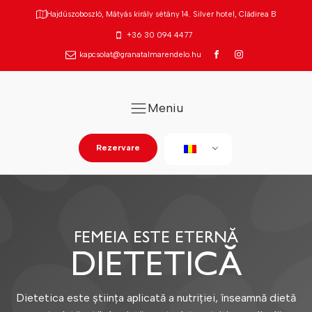
Hajdúszoboszló, Mátyás király sétány 14. Silver hotel, Clădirea B
+36 30 094 4477
kapcsolat@granatalmarendelo.hu
Meniu
Rezervare
FEMEIA ESTE ETERNĂ
DIETETICĂ
Dietetica este știința aplicată a nutriției, înseamnă dietă