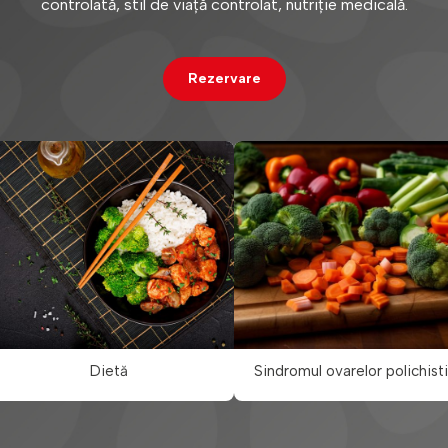
controlată, stil de viață controlat, nutriție medicală.
Rezervare
Dietă
Sindromul ovarelor polichist