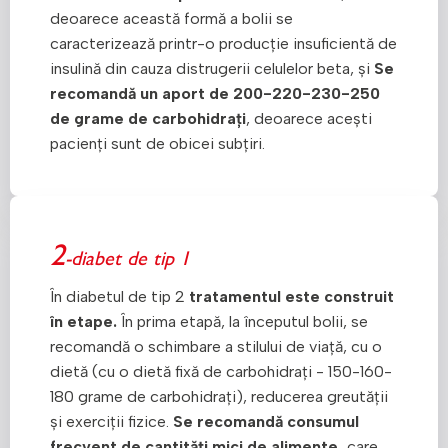
deoarece această formă a bolii se
caracterizează printr-o producție insuficientă de
insulină din cauza distrugerii celulelor beta, și
Se
recomandă un aport de 200-220-230-250
de grame de carbohidrați
, deoarece acești
pacienți sunt de obicei subțiri.
2
-diabet de tip 1
În diabetul de tip 2
tratamentul este construit
în etape.
În prima etapă, la începutul bolii, se
recomandă o schimbare a stilului de viață, cu o
dietă (cu o dietă fixă de carbohidrați - 150-160-
180 grame de carbohidrați), reducerea greutății
și exerciții fizice.
Se recomandă consumul
frecvent de cantități mici de alimente,
care