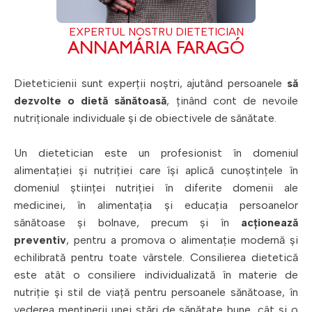
EXPERTUL NOSTRU DIETETICIAN
ANNAMÁRIA FARAGÓ
Dieteticienii sunt experții noștri, ajutând persoanele
să
dezvolte o dietă sănătoasă
, ținând cont de nevoile
nutriționale individuale și de obiectivele de sănătate.
Un dietetician este un profesionist în domeniul
alimentației și nutriției care își aplică cunoștințele în
domeniul științei nutriției în diferite domenii ale
medicinei, în alimentația și educația persoanelor
sănătoase și bolnave, precum și în
acționează
preventiv
, pentru a promova o alimentație modernă și
echilibrată pentru toate vârstele. Consilierea dietetică
este atât o consiliere individualizată în materie de
nutriție și stil de viață pentru persoanele sănătoase, în
vederea menținerii unei stări de sănătate bune, cât și o